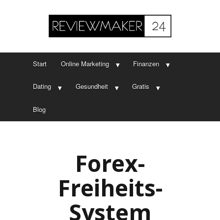
Start
Online Marketing
Finanzen
Dating
Gesundheit
Gratis
Blog
Forex-
Freiheits-
System