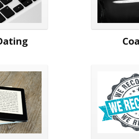
Dating
Coa